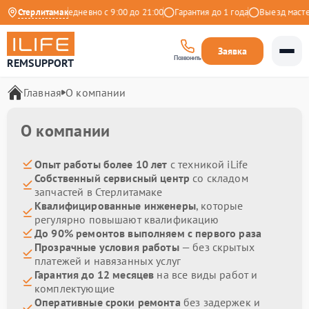
на Яндекс
Стерлитамак
Ежедневно с 9:00 до 21:00
Гарантия до 1 года
Выезд мастера
Заявка
Позвонить
REMSUPPORT
Главная
О компании
О компании
Опыт работы более 10 лет
с техникой iLife
Собственный сервисный центр
со складом
запчастей в Стерлитамаке
Квалифицированные инженеры
, которые
регулярно повышают квалификацию
До 90% ремонтов выполняем с первого раза
Прозрачные условия работы
— без скрытых
платежей и навязанных услуг
Гарантия до 12 месяцев
на все виды работ и
комплектующие
Оперативные сроки ремонта
без задержек и