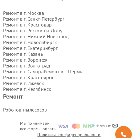
Ремонт в г.
Москва
Ремонт в г.
Санкт-Петербург
Ремонт в г.
Краснодар
Ремонт в г.
Ростов-на-Дону
Ремонт в г.
Нижний Новгород
Ремонт в г.
Новосибирск
Ремонт в г.
Екатеринбург
Ремонт в г.
Казань
Ремонт в г.
Воронеж
Ремонт в г.
Волгоград
Ремонт в г.
Самара
Ремонт в г.
Пермь
Ремонт в г.
Красноярск
Ремонт в г.
Ижевск
Ремонт в г.
Челябинск
Ремонт в г.
Тюмень
Ремонт в г.
Уфа
Ремонт
Ремонт в г.
Омск
Ремонт в г.
Иркутск
Ремонт в г.
Ярославль
Роботов-пылесосов
Ремонт в г.
Саратов
Ремонт в г.
Барнаул
Мы принимаем
Ремонт в г.
Тольятти
все формы оплаты
Ремонт в г.
Хабаровск
Политика конфиденциальности
Ремонт в г.
Томск