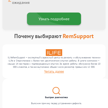
ожидания
Узнать подробнее
Почему выбирают
RemSupport
ILifeRemSupport — экспертный сервисный центр по ремонту и обслуживанию техники
iLife в Стерлитамаке с более чем десятилетним опытом работы. В штате компании —
свыше 14 мастеров с подтвержденным опытом. За время работы обслужено более 10
000 клиентов, а также выполнено общее число ремонтов превысило 12 000.
Ежемесячно в сервисный центр поступает от 300 устройств, включая , , . Мы
Читать далее
выполняем ремонт различного уровня сложности и поддерживаем высокий стандарт
качества благодаря отлаженным процессам ремонта.
Быстрая диагностика
Выясним причину перед устранением дефекта.