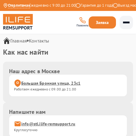
.9 на Яндекс
Стерлитамак
Ежедневно с 9:00 до 21:00
Гарантия до 1 года
Выезд маст
Заявка
Позвонить
REMSUPPORT
Главная
Контакты
Как нас найти
Наш адрес в Москве
Большая Бронная улица, 23с1
Работаем ежедневно с 09.00 до 21.00
Напишите нам
info@stl.ilife-remsupport.ru
Круглосуточно