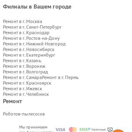
Филиалы в Вашем городе
Ремонт в г.
Москва
Ремонт в г.
Санкт-Петербург
Ремонт в г.
Краснодар
Ремонт в г.
Ростов-на-Дону
Ремонт в г.
Нижний Новгород
Ремонт в г.
Новосибирск
Ремонт в г.
Екатеринбург
Ремонт в г.
Казань
Ремонт в г.
Воронеж
Ремонт в г.
Волгоград
Ремонт в г.
Самара
Ремонт в г.
Пермь
Ремонт в г.
Красноярск
Ремонт в г.
Ижевск
Ремонт в г.
Челябинск
Ремонт в г.
Тюмень
Ремонт в г.
Уфа
Ремонт
Ремонт в г.
Омск
Ремонт в г.
Иркутск
Ремонт в г.
Ярославль
Роботов-пылесосов
Ремонт в г.
Саратов
Ремонт в г.
Барнаул
Мы принимаем
Ремонт в г.
Тольятти