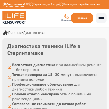
о с 9:00 до 21:00
Стерлитамак
Гарантия до 1 года
Выезд мастера бесплатно
Заявка
Позвонить
REMSUPPORT
Главная
Диагностика
Диагностика техники iLife в
Стерлитамаке
Бесплатная диагностика
при дальнейшем ремонте
— без переплат
Точная проверка за 15–20 минут
с выявлением
причины поломки
Профессиональное оборудование
для
диагностики любой техники
Полный отчет о неисправности
с понятными
рекомендациями
Согласование стоимости до начала работ
—
никаких сюрпризов