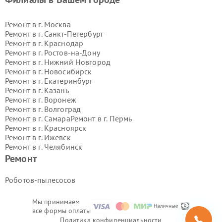
Ремонт в г.
Москва
Ремонт в г.
Санкт-Петербург
Ремонт в г.
Краснодар
Ремонт в г.
Ростов-на-Дону
Ремонт в г.
Нижний Новгород
Ремонт в г.
Новосибирск
Ремонт в г.
Екатеринбург
Ремонт в г.
Казань
Ремонт в г.
Воронеж
Ремонт в г.
Волгоград
Ремонт в г.
Самара
Ремонт в г.
Пермь
Ремонт в г.
Красноярск
Ремонт в г.
Ижевск
Ремонт в г.
Челябинск
Ремонт в г.
Тюмень
Ремонт в г.
Уфа
Ремонт
Ремонт в г.
Омск
Ремонт в г.
Иркутск
Ремонт в г.
Ярославль
Роботов-пылесосов
Ремонт в г.
Саратов
Ремонт в г.
Барнаул
Мы принимаем
Ремонт в г.
Тольятти
все формы оплаты
Ремонт в г.
Хабаровск
Политика конфиденциальности
Ремонт в г.
Томск