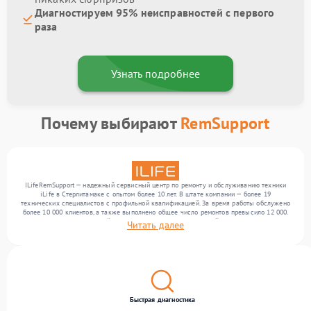
Диагностируем 95% неисправностей с первого
раза
Узнать подробнее
Почему выбирают
RemSupport
ILifeRemSupport — надежный сервисный центр по ремонту и обслуживанию техники
iLife в Стерлитамаке с опытом более 10 лет. В штате компании — более 19
технических специалистов с профильной квалификацией. За время работы обслужено
более 10 000 клиентов, а также выполнено общее число ремонтов превысило 12 000.
Ежемесячно в сервисный центр поступает более 300 устройств, включая , , . Мы
Читать далее
устраняем поломки любой сложности и обеспечиваем надежный результат благодаря
отлаженным процессам ремонта.
Быстрая диагностика