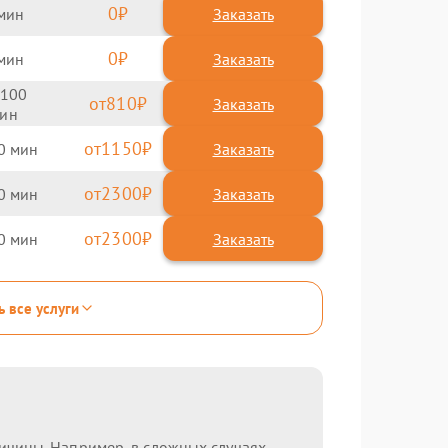
0
Заказать
0
Заказать
100
810
1150
0
2300
0
2300
0
ь все услуги
ричины. Например, в сложных случаях