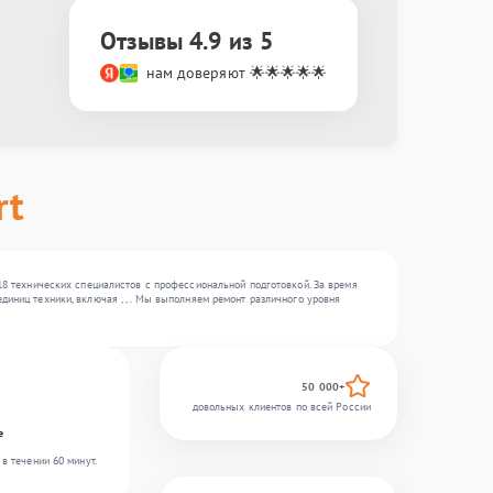
Отзывы 4.9 из 5
нам доверяют 🌟🌟🌟🌟🌟
rt
 18 технических специалистов с профессиональной подготовкой. За время
иниц техники, включая , , . Мы выполняем ремонт различного уровня
50 000+
довольных клиентов по всей России
e
в течении 60 минут.