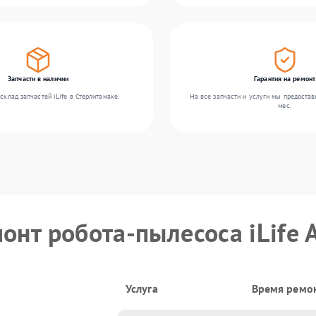
Запчасти в наличии
Гарантия на ремонт
склад запчастей iLife в Стерлитамаке.
На все запчасти и услуги мы предостав
мес.
онт робота-пылесоса iLife 
Услуга
Время ремо