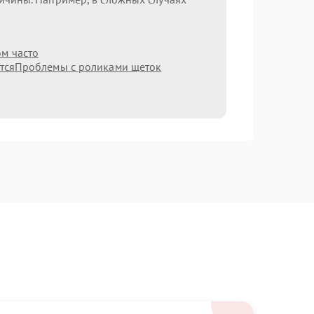
ом часто
тся
Проблемы с роликами щеток