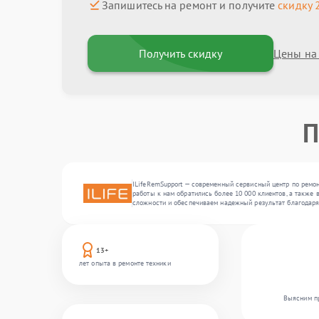
Запишитесь на ремонт и получите
скидку 
Получить скидку
Цены на
П
ILifeRemSupport — современный сервисный центр по ремон
работы к нам обратились более 10 000 клиентов, а также 
сложности и обеспечиваем надежный результат благодаря
13+
лет опыта в ремонте техники
Выясним пр