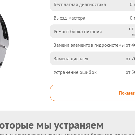
Бесплатная диагностика
0
Выезд мастера
0
Ремонт блока питания
Замена элементов гидросистемы
4
Замена дисплея
7
Устранение ошибок
5
Показат
которые мы устраняем
жи на неисправность экрана, могут иметь более серьезные п