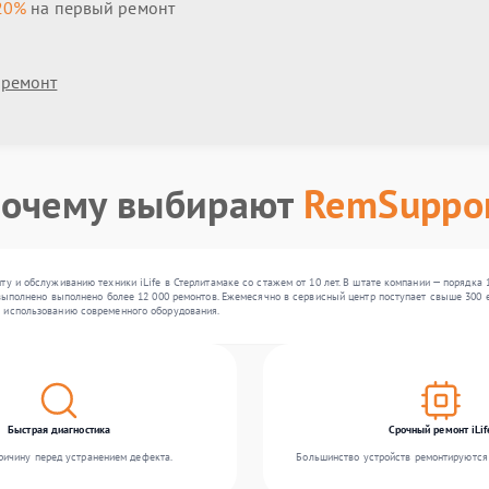
20%
на первый ремонт
 ремонт
очему выбирают
RemSuppo
ту и обслуживанию техники iLife в Стерлитамаке со стажем от 10 лет. В штате компании — порядка
выполнено выполнено более 12 000 ремонтов. Ежемесячно в сервисный центр поступает свыше 300 ед
 использованию современного оборудования.
Быстрая диагностика
Срочный ремонт iLif
ичину перед устранением дефекта.
Большинство устройств ремонтируются 