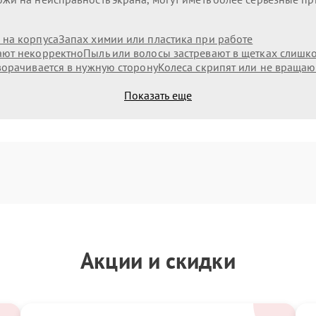
 на корпуса
Запах химии или пластика при работе
ают некорректно
Пыль или волосы застревают в щетках слишк
ворачивается в нужную сторону
Колеса скрипят или не вращаю
Показать еще
Акции и скидки