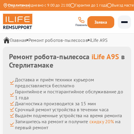
а Яндекс
Стерлитамак
Ежедневно с 9:00 до 21:00
Гарантия до 1 года
Выезд мастера 
Заявка
Позвонить
REMSUPPORT
Главная
Ремонт роботов-пылесосов
iLife A9S
Ремонт робота-пылесоса
iLife A9S
в
Стерлитамаке
Доставка и приём техники курьером
предоставляется бесплатно
Гарантийное и постгарантийное обслуживание до
1 года
Диагностика производится за 15 мин
Срочный ремонт устройства в течении часа
Выдаём подменные устройства на время ремонта
Запишитесь на ремонт и получите
скидку 20%
на
первый ремонт