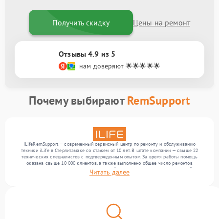
Получить скидку
Цены на ремонт
Отзывы 4.9 из 5
нам доверяют 🌟🌟🌟🌟🌟
Почему выбирают
RemSupport
ILifeRemSupport — современный сервисный центр по ремонту и обслуживанию
техники iLife в Стерлитамаке со стажем от 10 лет. В штате компании — свыше 22
технических специалистов с подтвержденным опытом. За время работы помощь
оказана свыше 10 000 клиентов, а также выполнено общее число ремонтов
превысило 12 000. Ежемесячно в сервисный центр поступает более 300 устройств,
Читать далее
включая , , . Мы устраняем поломки любой сложности и обеспечиваем надежный
результат благодаря отлаженным процессам ремонта.