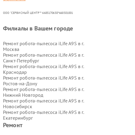
ООО "СЕРВИСНЫЙ ЦЕНТР"* 6685170650*668501001
Филиалы в Вашем городе
Ремонт робота-пылесоса iLife A9S в г.
Москва
Ремонт робота-пылесоса iLife A9S в г.
Санкт-Петербург
Ремонт робота-пылесоса iLife A9S в г.
Краснодар
Ремонт робота-пылесоса iLife A9S в г.
Ростов-на-Дону
Ремонт робота-пылесоса iLife A9S в г.
Нижний Новгород
Ремонт робота-пылесоса iLife A9S в г.
Новосибирск
Ремонт робота-пылесоса iLife A9S в г.
Екатеринбург
Ремонт робота-пылесоса iLife A9S в г.
Ремонт
Казань
Ремонт робота-пылесоса iLife A9S в г.