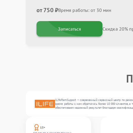
от 750 ₽
Время работы: от 30 мин
Записаться
Скидка 20% пр
П
ILifeRemSupport — современный сервисный центр по ремон
время работы к нам обратились более 10 000 клиентов, а 
обеспечиваем надежный результат благодаря квалификац
13+
лет опыта в ремонте техники