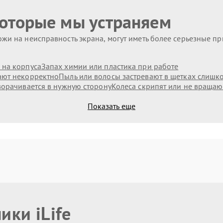
которые мы устраняем
жи на неисправность экрана, могут иметь более серьезные п
 на корпуса
Запах химии или пластика при работе
ают некорректно
Пыль или волосы застревают в щетках слишк
ворачивается в нужную сторону
Колеса скрипят или не вращаю
Показать еще
ики iLife