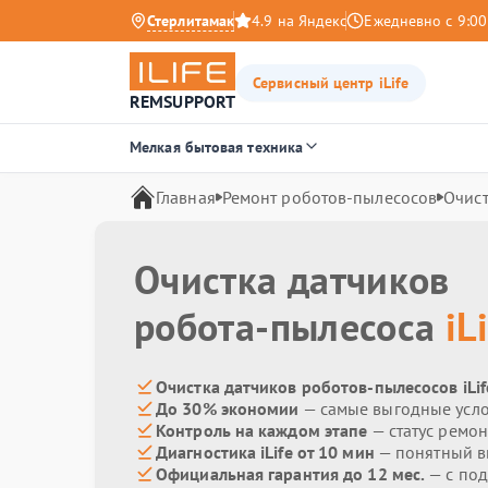
Стерлитамак
4.9 на Яндекс
Ежедневно с 9:00
Сервисный центр iLife
REMSUPPORT
Мелкая бытовая техника
Главная
Ремонт роботов-пылесосов
Очист
Очистка датчиков
робота-пылесоса
iL
Очистка датчиков роботов-пылесосов iLif
До 30% экономии
— самые выгодные усл
Контроль на каждом этапе
— статус ремон
Диагностика iLife от 10 мин
— понятный 
Официальная гарантия до 12 мес.
— с под