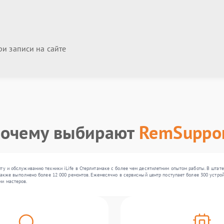
и записи на сайте
очему выбирают
RemSuppo
ту и обслуживанию техники iLife в Стерлитамаке с более чем десятилетним опытом работы. В штате
также выполнено более 12 000 ремонтов. Ежемесячно в сервисный центр поступает более 300 устройс
ии мастеров.