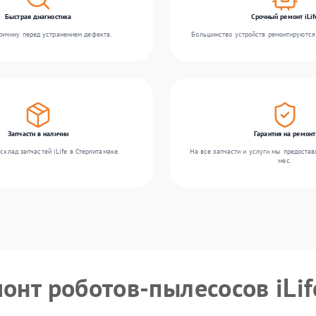
Быстрая диагностика
Срочный ремонт iLif
ичину перед устранением дефекта.
Большинство устройств ремонтируются 
Запчасти в наличии
Гарантия на ремонт
склад запчастей iLife в Стерлитамаке.
На все запчасти и услуги мы предостав
мес.
онт роботов-пылесосов iLif