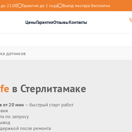
 до 21:00
Гарантия до 1 года
Выезд мастера бесплатно
Цены
Гарантия
Отзывы
Контакты
ка датчиков
ife
в Стерлитамаке
e от 20 мин
— быстрый старт работ
овия
та по запросу
вывод
держкой после ремонта