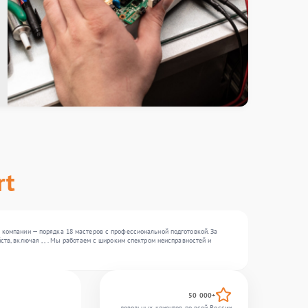
rt
 компании — порядка 18 мастеров с профессиональной подготовкой. За
тв, включая , , . Мы работаем с широким спектром неисправностей и
50 000+
довольных клиентов по всей России