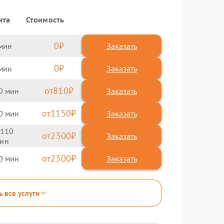
нта
Стоимость
0
Заказать
0
Заказать
810
0
1150
0
110
2300
2300
0
ь все услуги