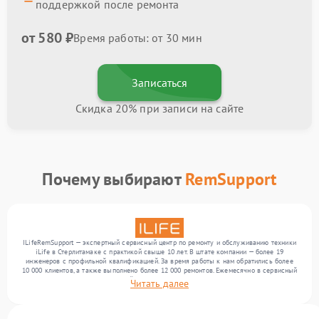
поддержкой после ремонта
от 580 ₽
Время работы: от 30 мин
Записаться
Скидка 20% при записи на сайте
Почему выбирают
RemSupport
ILifeRemSupport — экспертный сервисный центр по ремонту и обслуживанию техники
iLife в Стерлитамаке с практикой свыше 10 лет. В штате компании — более 19
инженеров с профильной квалификацией. За время работы к нам обратились более
10 000 клиентов, а также выполнено более 12 000 ремонтов. Ежемесячно в сервисный
центр поступает более 300 устройств, включая , , . Мы работаем с широким спектром
Читать далее
неисправностей и обеспечиваем надежный результат благодаря использованию
современного оборудования.