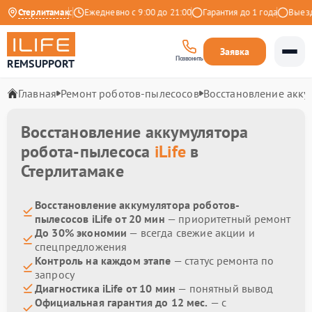
4.9 на Яндекс
Стерлитамак
Ежедневно с 9:00 до 21:00
Гарантия до 1 года
Выезд м
Заявка
Позвонить
REMSUPPORT
Главная
Ремонт роботов-пылесосов
Восстановление акку
Восстановление аккумулятора
робота-пылесоса
iLife
в
Стерлитамаке
Восстановление аккумулятора роботов-
пылесосов iLife от 20 мин
— приоритетный ремонт
До 30% экономии
— всегда свежие акции и
спецпредложения
Контроль на каждом этапе
— статус ремонта по
запросу
Диагностика iLife от 10 мин
— понятный вывод
Официальная гарантия до 12 мес.
— с