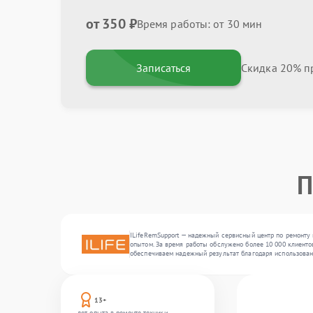
от 350 ₽
Время работы: от 30 мин
Записаться
Скидка 20% пр
П
ILifeRemSupport — надежный сервисный центр по ремонту 
опытом. За время работы обслужено более 10 000 клиентов
обеспечиваем надежный результат благодаря использован
13+
лет опыта в ремонте техники