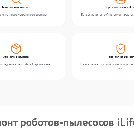
Быстрая диагностика
Срочный ремонт iLif
ичину перед устранением дефекта.
Большинство устройств ремонтируются 
Запчасти в наличии
Гарантия на ремонт
склад запчастей iLife в Стерлитамаке.
На все запчасти и услуги мы предостав
мес.
онт роботов-пылесосов iLif