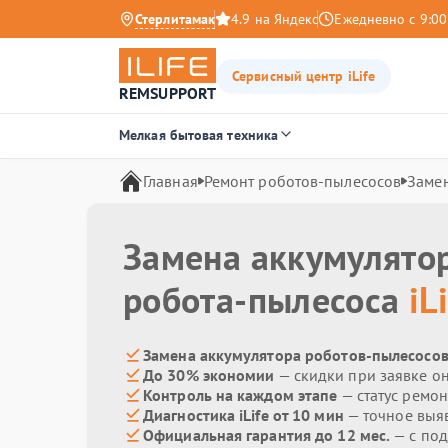
Стерлитамак
4.9 на Яндекс
Ежедневно с 9:00
Сервисный центр iLife
REMSUPPORT
Мелкая бытовая техника
Главная
Ремонт роботов-пылесосов
Замен
Замена аккумулято
робота-пылесоса
iL
Замена аккумулятора роботов-пылесосов i
До 30% экономии
— скидки при заявке о
Контроль на каждом этапе
— статус ремон
Диагностика iLife от 10 мин
— точное выя
Официальная гарантия до 12 мес.
— с под