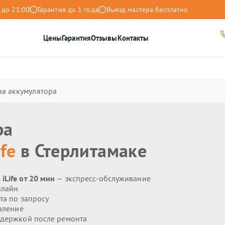
 до 21:00
Гарантия до 1 года
Выезд мастера бесплатно
Цены
Гарантия
Отзывы
Контакты
а аккумулятора
ра
ife
в Стерлитамаке
Life от 20 мин
— экспресс-обслуживание
нлайн
та по запросу
вление
держкой после ремонта