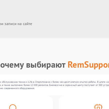
и записи на сайте
очему выбирают
RemSuppo
и обслуживанию техники iLife в Стерлитамаке с более чем десятилетним опытом работы. В штате 
, а также выполнено более 12 000 ремонтов. Ежемесячно в сервисный центр поступает от 300 устрой
ию современного оборудования.