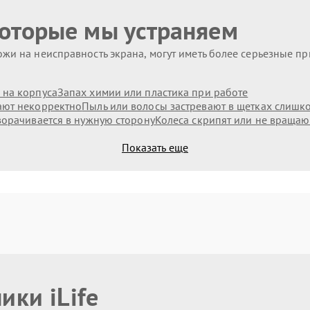
которые мы устраняем
жи на неисправность экрана, могут иметь более серьезные п
 на корпуса
Запах химии или пластика при работе
ают некорректно
Пыль или волосы застревают в щетках слишк
ворачивается в нужную сторону
Колеса скрипят или не вращаю
Показать еще
ики iLife