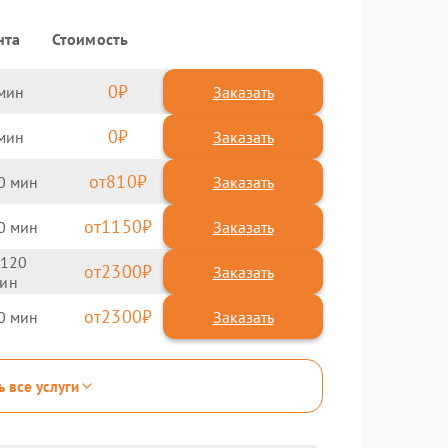
нта
Стоимость
0
Заказать
0
Заказать
810
0
1150
0
120
2300
2300
0
ь все услуги