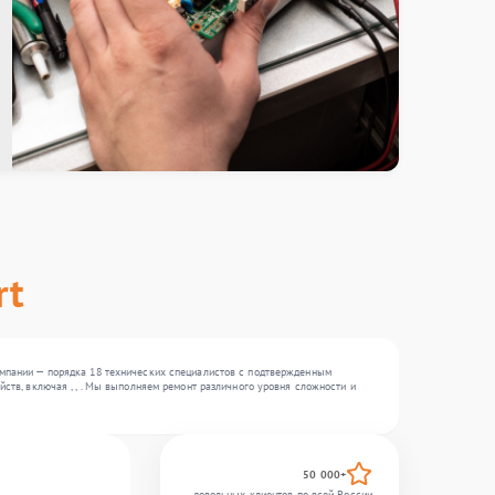
rt
компании — порядка 18 технических специалистов с подтвержденным
ств, включая , , . Мы выполняем ремонт различного уровня сложности и
50 000+
довольных клиентов по всей России